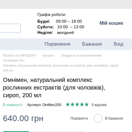
Графік роботи:
Будні:
09:00 – 18:00
Мій кошик
Субота:
10:00
–
13:00
Неділя:
вихідний
Порівняння
Бажання
Вхід
Вітаємо в ОМНІШОП!
Каталог
Продукти за призначенням
Чоловікам 40+
Омнімен, натуральний комплекс рослинних екстрактів (для чоловіків), сироп,
200 мл
Омнімен, натуральний комплекс
рослинних екстрактів (для чоловіків),
сироп, 200 мл
В наявності
Артикул: OmMen200
9 відгуків
640.00 грн
Порівняти
В бажання