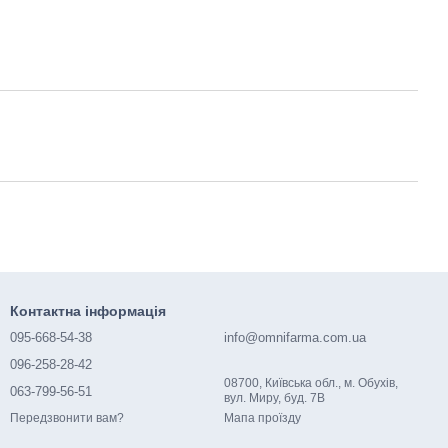
Контактна інформація
095-668-54-38
info@omnifarma.com.ua
096-258-28-42
08700, Київська обл., м. Обухів,
063-799-56-51
вул. Миру, буд. 7В
Мапа проїзду
Передзвонити вам?