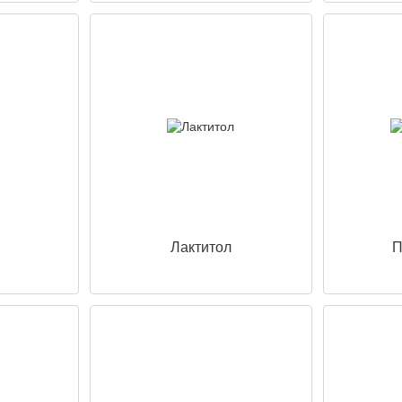
Лактитол
П