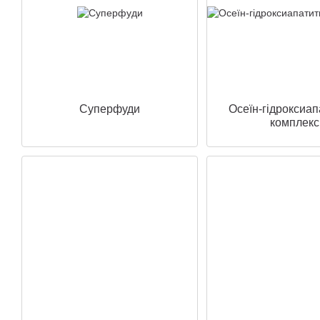
Суперфуди
Осеїн-гідроксиа
комплекс