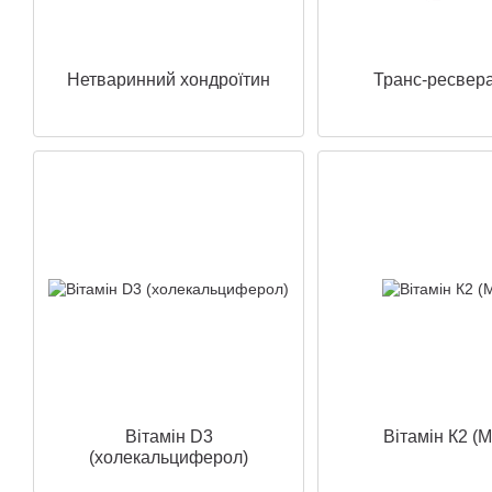
Нетваринний хондроїтин
Транс-ресвер
Вітамін D3
Вітамін К2 (М
(холекальциферол)