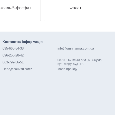
оксаль-5-фосфат
Фолат
Контактна інформація
095-668-54-38
info@omnifarma.com.ua
096-258-28-42
08700, Київська обл., м. Обухів,
063-799-56-51
вул. Миру, буд. 7В
Мапа проїзду
Передзвонити вам?