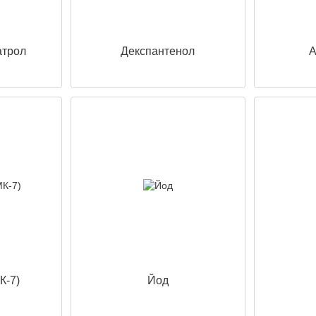
атрол
Декспантенол
А
К-7)
Йод