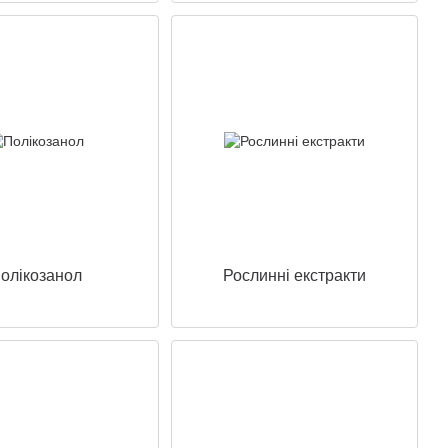
олікозанол
Рослинні екстракти