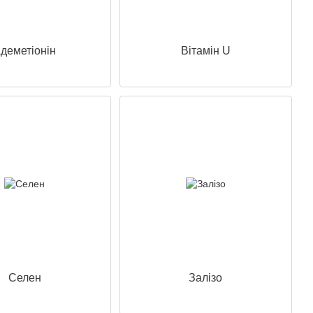
деметіонін
Вітамін U
Селен
Залізо