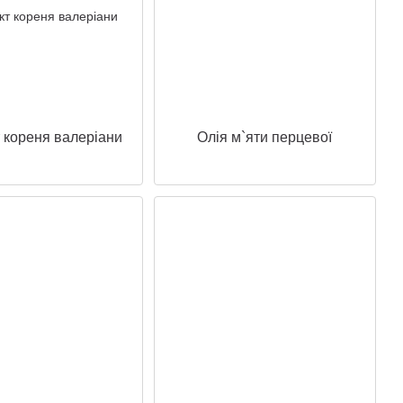
 кореня валеріани
Олія м`яти перцевої