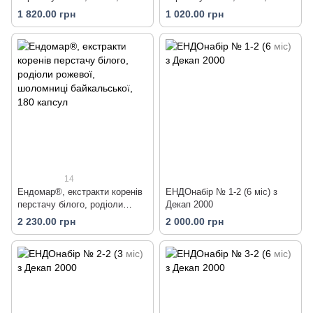
капсул
капсул
1 820.00 грн
1 020.00 грн
14
Ендомар®, екстракти коренів
ЕНДОнабір № 1-2 (6 міс) з
перстачу білого, родіоли
Декап 2000
рожевої, шоломниці
2 230.00 грн
2 000.00 грн
байкальської, 180 капсул