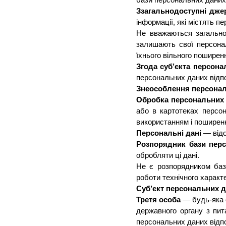
бази персональних даних
Ззагальнодоступні дже
інформації, які містять п
Не вважаються загально
залишають свої персонал
їхнього вільного поширен
Згода суб’єкта персона
персональних даних відп
Знеособлення персона
Обробка персональних
або в картотеках персон
використанням і поширен
Персональні дані
— відо
Розпорядник бази пер
обробляти ці дані.
Не є розпорядником баз
роботи технічного характ
Суб’єкт персональних 
Третя особа
— будь-яка 
державного органу з пит
персональних даних відпо