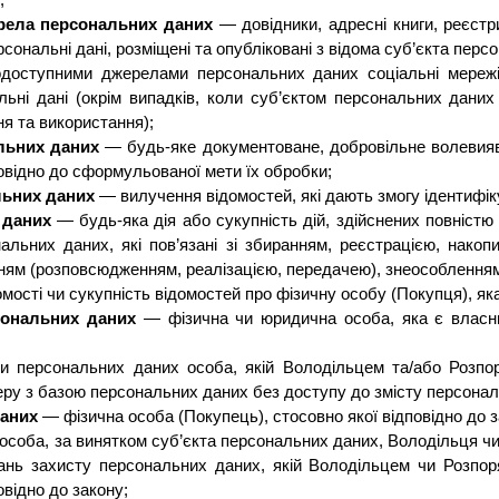
;
рела персональних даних
— довідники, адресні книги, реєстри
ерсональні дані, розміщені та опубліковані з відома суб’єкта пер
доступними джерелами персональних даних соціальні мережі 
ьні дані (окрім випадків, коли суб’єктом персональних даних
ня та використання);
льних даних
— будь-яке документоване, добровільне волевияв
овідно до сформульованої мети їх обробки;
льних даних
— вилучення відомостей, які дають змогу ідентифік
 даних
— будь-яка дія або сукупність дій, здійснених повністю 
альних даних, які пов’язані зі збиранням, реєстрацією, накоп
ням (розповсюдженням, реалізацією, передачею), знеособленням
мості чи сукупність відомостей про фізичну особу
(Покупця)
, я
сональних даних
— фізична чи юридична особа, яка є власн
и персональних даних особа, якій
Володільцем
та/або
Р
озпо
еру з базою персональних даних без доступу до змісту персонал
даних
— фізична особа
(Покупець)
, стосовно якої відповідно до
особа, за винятком суб’єкта персональних даних,
Володільця
ч
ань захисту персональних даних, якій
Володільцем
чи
Р
озпор
відно до закону;