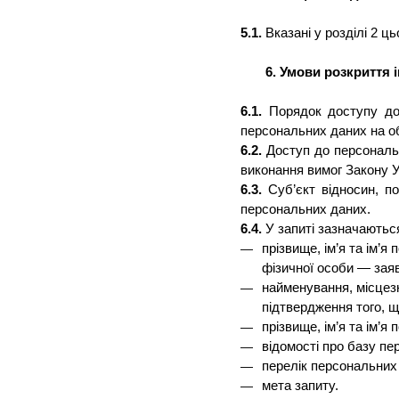
5.1.
Вказані у розділі 2 
6. Умови розкриття 
6.1.
Порядок доступу до 
персональних даних на об
6.2.
Доступ до персональн
виконання вимог Закону 
6.3.
Суб’єкт відносин, п
персональних даних.
6.4.
У запиті зазначаютьс
прізвище, ім’я та
ім
’я 
фізичної особи — заяв
найменування, місцезн
підтвердження того, 
прізвище, ім’я та
ім
’я 
відомості про базу пе
перелік персональних
мета запиту.