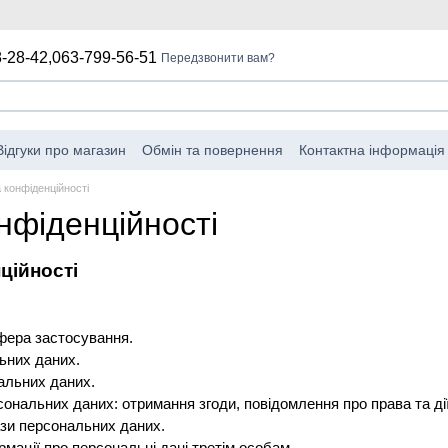
-28-42,
063-799-56-51
Передзвонити вам?
Відгуки про магазин
Обмін та повернення
Контактна інформація
мова від відповідальності
Угода про використання веб-сайту
 конфіденційності
нфіденційності
ційності
сфера застосування.
ьних даних.
альних даних.
ональних даних: отримання згоди, повідомлення про права та ді
зи персональних даних.