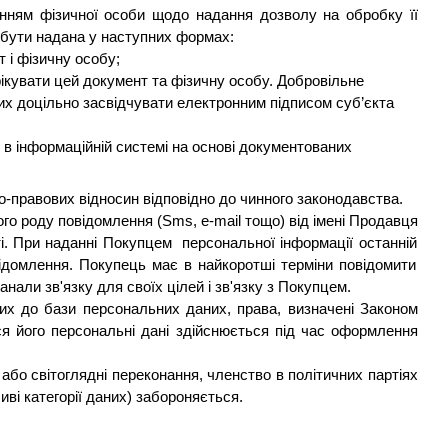
ням фізичної особи щодо надання дозволу на обробку її
бути надана у наступних формах:
 і фізичну особу;
фікувати цей документ та фізичну особу. Добровільне
их доцільно засвідчувати електронним підписом суб’єкта
 в інформаційній системі на основі документованих
-правових відносин відповідно до чинного законодавства.
го роду повідомлення (Sms, e-mail тощо) від
імені Продавця
і. При наданні Покупцем персональної інформації ос
т
анн
ій
відомлення.
Покупець
має
в найкоротші терміни повідомити
нали зв'язку для своїх цілей і зв'язку з Покупцем.
х до бази персональних даних, права, визначені Законом
я його персональні дані здійснюється під час оформлення
або світоглядні переконання, членство в політичних партіях
иві категорії даних) забороняється.