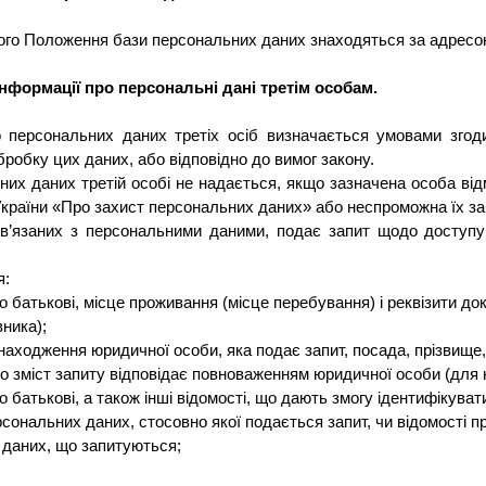
цього Положення бази персональних даних знаходяться за адрес
інформації про персональні дані третім особам.
персональних даних третіх осіб визначається умовами згод
робку цих даних, або відповідно до вимог закону.
их даних третій особі не надається, якщо зазначена особа ві
України «Про захист персональних даних» або неспроможна їх за
ов’язаних з персональними даними, подає запит щодо доступ
я:
по батькові, місце проживання (місце перебування) і реквізити д
ника);
аходження юридичної особи, яка подає запит, посада, прізвище,
що зміст запиту відповідає повноваженням юридичної особи (для
по батькові, а також інші відомості, що дають змогу ідентифікува
рсональних даних, стосовно якої подається запит, чи відомості 
 даних, що запитуються;