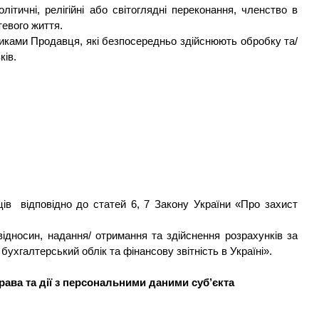
тичні, релігійні або світоглядні переконання, членство в
тевого життя.
никами
П
родавця, які безпосередньо здійснюють обробку та/
ків.
ців
відповідно до статей 6, 7 Закону України «Про захист
дносин, надання/ отримання та здійснення розрахунків за
ухгалтерський облік та фінансову звітність в Україні».
ва та дії з персональними даними суб’єкта