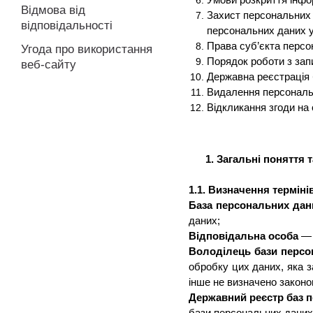
Умови розкриття інфор
Відмова від
Захист персональних 
відповідальності
персональних даних у 
Права суб’єкта персо
Угода про використання
Порядок роботи з зап
веб-сайту
Державна реєстрація 
Видалення персональ
Відкликання згоди на
1. Загальні поняття т
1.1. Визначення терміні
База персональних дан
даних;
Відповідальна особа
— 
Володілець
бази персо
обробку цих даних, яка 
інше не визначено законо
Державний реєстр баз 