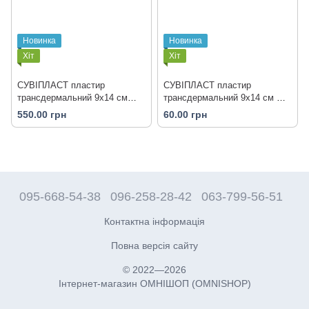
Новинка
Новинка
Хіт
Хіт
СУВІПЛАСТ пластир
СУВІПЛАСТ пластир
трансдермальний 9х14 см
трансдермальний 9х14 см №1
№10 з діючими речовинами
з діючими речовинами
550.00 грн
60.00 грн
рослинного походження
рослинного походження
095-668-54-38
096-258-28-42
063-799-56-51
Контактна інформація
Повна версія сайту
© 2022—2026
Інтернет-магазин ОМНІШОП (OMNISHOP)