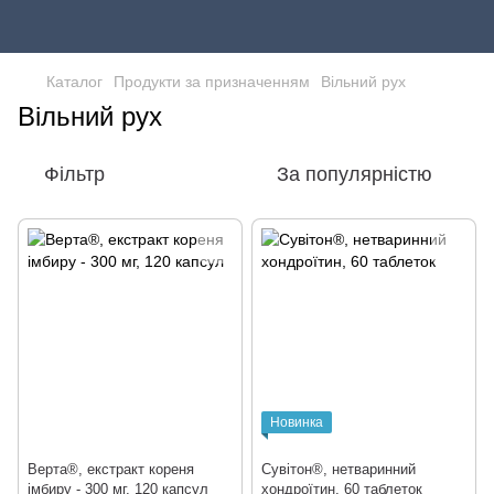
Каталог
Продукти за призначенням
Вільний рух
Вільний рух
Фільтр
За популярністю
Новинка
Верта®, екстракт кореня
Сувітон®, нетваринний
імбиру - 300 мг, 120 капсул
хондроїтин, 60 таблеток