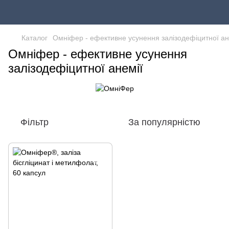
Каталог
Омніфер - ефективне усунення залізодефіцитної ан
Омніфер - ефективне усунення
залізодефіцитної анемії
Фільтр
За популярністю