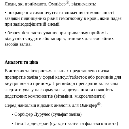
®
Люди, які приймають Омніфер
, відзначають:
•
п
окращення самопочуття та зниження стомлюваності
завдяки п
ідвищенн
ю
рівня гемоглобіну в крові
, який пада
є
при
залізодефіцитній анемії,
• безпечність застосування при тривалому прийомі -
відсутність нудоти або запорів, типових для звичайних
засобів заліза.
Аналоги та ціна
В аптеках та інтернет-магазинах представлено низка
препаратів заліза у формі капсул/таблеток або розчинів для
внутрішнього прийому. При виборі препаратів заліза слід
звертати увагу на форму заліза, дозування та наявність
додаткових компонентів (вітаміни, мікроелементи).
®
Серед найбільш відомих аналогів для Омніфер
:
• Сорбіфер Дурулес (сульфат заліза)
• Гіно-Тардиферон (сульфат заліза та фолієва кислота)