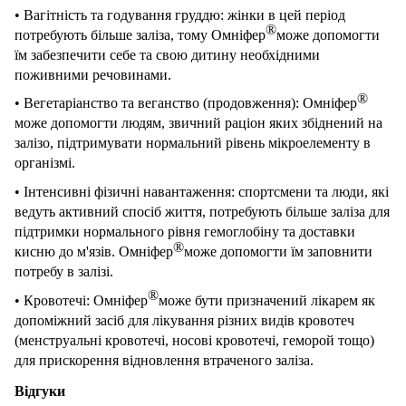
• Вагітність та годування груддю: жінки в цей період
®
потребують більше заліза, тому Омніфер
може допомогти
їм забезпечити себе та свою дитину необхідними
поживними речовинами.
®
• Вегетаріанство та веганство (продовження): Омніфер
може допомогти
людям, звичний рац
іон яких збіднений на
залізо, підтримувати нормальний рівень мікроелементу в
організмі.
• Інтенсивні фізичні навантаження: спортсмени та люди, які
ведуть активний спосіб життя, потребують більше заліза для
підтримки нормального рівня гемоглобіну та доставки
®
кисню до м'язів. Омніфер
може допомогти їм заповнити
потребу в залізі.
®
• Кровотечі: Омніфер
може бути призначений лікарем як
допоміжний засіб для лікування різних видів кровотеч
(менструальні кровотечі, носові кровотечі, геморой тощо)
для прискорення відновлення втраченого заліза.
Відгуки