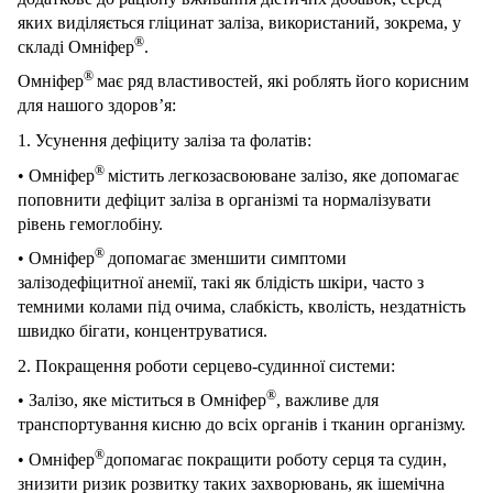
яких виділяється гліцинат заліза, використаний, зокрема, у
®
складі Омніфер
.
®
Омніфер
має ряд властивостей, які роблять його корисним
для нашого здоров’я:
1. Усунення дефіциту заліза та фолатів:
®
• Омніфер
містить легкозасвоюване залізо, яке допомагає
поповнити дефіцит заліза в організмі та нормалізувати
рівень гемоглобіну.
®
• Омніфер
допомагає зменшити симптоми
залізодефіцитної анемії, такі як блідість шкіри, часто з
темними колами під очима, слабкість, кволість, нездатність
швидко бігати, концентруватися.
2. Покращення роботи серцево-судинної системи:
®
• Залізо, яке міститься в Омніфер
, важливе для
транспортування кисню до всіх органів і тканин організму.
®
• Омніфер
допомагає покращити роботу серця та судин,
знизити ризик розвитку таких захворювань, як ішемічна