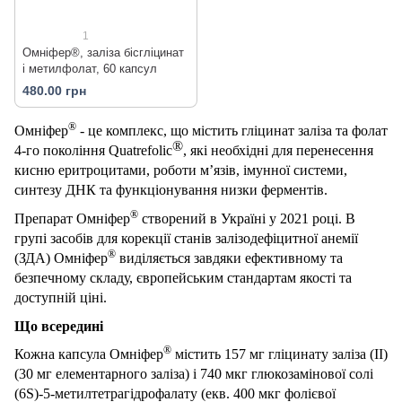
1
Омніфер®, заліза бісгліцинат
і метилфолат, 60 капсул
480.00 грн
®
Омніфер
- це
комплекс
, що містить гліцинат заліза та фолат
®
4-го покоління
Quatrefolic
, які необхідні для перенесення
кисню еритроцитами, роботи м’язів, імунної системи,
синтезу ДНК та функціонування низки ферментів.
®
Препарат
Омніфер
створений в Україні у 2021 році.
В
груп
і засобів для корекції станів залізодефіцитної анемії
®
(ЗДА) Омніфер
виділяється завдяки ефективному та
безпечному складу, європейським стандартам якості та
доступній ціні.
Що всередині
®
Кожна капсула
Омніфер
містить 157 мг гліцинату заліза (II)
(30 мг елементарного заліза) і 740 мкг глюкозамінової солі
(6S)-5-метилтетрагідрофалату
(
екв.
400 мкг фолієвої