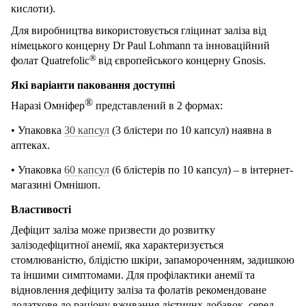
кислоти
)
.
Для виробництва використовується гліцинат заліза від
німецького концерну
Dr Paul Lohmann
та інноваційний
®
фолат Quatrefolic
від європейського концерну
Gnosis.
Які варіанти паковання доступні
®
Наразі Омніфер
представлений в 2 формах:
• Упаковка
30 капсул
(3 блістери по 10 капсул) наявна в
аптеках.
•
Упаковка
60 капсул
(6 блістерів по 10 капсул)
– в інтернет-
магазині Омнішоп.
Властивості
Дефіцит заліза може призвести до розвитку
залізодефіцитної анемії, яка характеризується
стомлюваністю, блідістю шкіри, запамороченням, задишкою
та іншими симптомами. Для профілактики анемії та
відновлення дефіциту заліза та фолатів рекомендоване
додаткове до раціону вживання дієтичнх добавок, серед