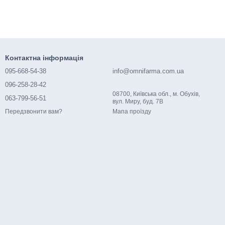
Контактна інформація
095-668-54-38
info@omnifarma.com.ua
096-258-28-42
08700, Київська обл., м. Обухів,
063-799-56-51
вул. Миру, буд. 7В
Мапа проїзду
Передзвонити вам?