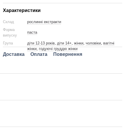
Характеристики
Склад
рослинні екстракти
Форма
паста
випуску
Група
діти 12-13 років
,
діти 14+
,
жінки
,
чоловіки
,
вагітні
жінки
,
годуючі груддю жінки
Доставка
Оплата
Повернення