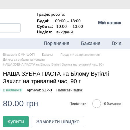
Графік роботи:
Будні:
09:00 – 18:00
Мій кошик
Субота:
10:00
–
13:00
Неділя:
вихідний
Порівняння
Бажання
Вхід
Вітаємо в ОМНІШОП!
Каталог
Продукти за призначенням
Догляд за зубами та яснами
НАША ЗУБНА ПАСТА на Білому Вугіллі Захист на тривалий час, 90 г
НАША ЗУБНА ПАСТА на Білому Вугіллі
Захист на тривалий час, 90 г
В наявності
Артикул: NZP-3
Написати відгук
80.00 грн
Порівняти
В бажання
Купити
Замовити швидко