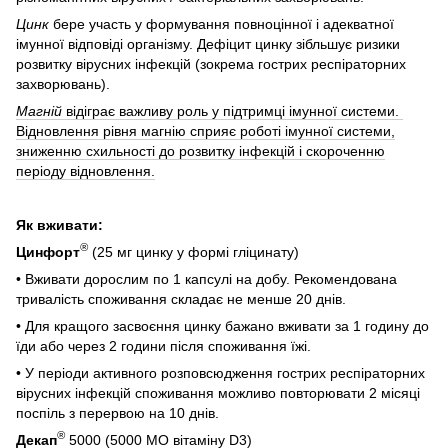
Цинк
бере участь у формування повноцінної і адекватної
імунної відповіді організму. Дефіцит цинку зібльшує ризики
розвитку вірусних інфекцій (зокрема гострих респіраторних
захворювань).
Магній
відіграє важливу роль у підтримці імунної системи.
Відновлення рівня магнію сприяє роботі імунної системи,
зниженню схильності до розвитку інфекцій і скороченню
періоду відновлення.
Як вживати:
®
Цинфорт
(25 мг цинку у формі гліцинату)
• Вживати дорослим по 1 капсулі на добу. Рекомендована
тривалість споживання складає не менше 20 днів.
• Для кращого засвоєння цинку бажано вживати за 1 годину до
їди або через 2 години після споживання їжі.
• У періоди активного розповсюдження гострих респіраторних
вірусних інфекцій споживання можливо повторювати 2 місяці
поспіль з перервою на 10 днів.
®
Декап
5000
(5000 МО вітаміну D3)