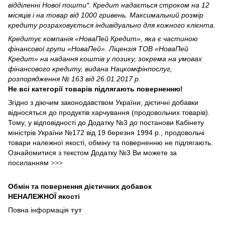
відділенні Нової пошти*. Кредит надається строком на 12
місяців і на товар від 1000 гривень. Максимальний розмір
кредиту розраховується індивідуально для кожного клієнта.
Кредитує компанія
«НоваПей Кредит
», яка є частиною
фінансової групи
«НоваПей
». Ліцензія ТОВ «НоваПей
Кредит» на надання коштів у позику, зокрема на умовах
фінансового кредиту, видана Нацкомфінпослуг,
розпорядження № 163 від 26.01.2017 р.
Не всі категорії товарів підлягають поверненню!
Згідно з діючим законодавством України, дієтичні добавки
відносяться до продуктів харчування (продовольчих товарів).
Тому, у відповідності до Додатку №3 до постанови Кабінету
міністрів України №172 від 19 березня 1994 р., продовольчі
товари належної якості, обміну та поверненню не підлягають.
Ознайомитися з текстом Додатку №3 Ви можете за
посиланням
>>>
Обмін та повернення дієтичних добавок
НЕНАЛЕЖНОЇ
якості
Повна інформація
тут