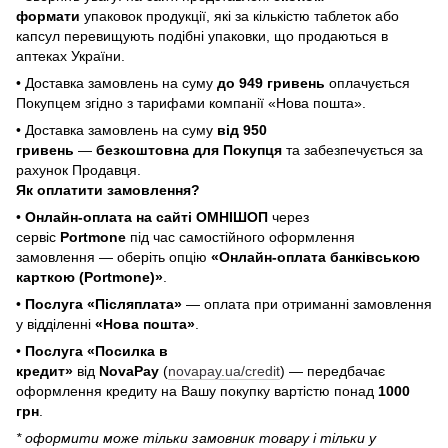
формати
упаковок продукції, які за кількістю таблеток або
капсул перевищують подібні упаковки, що продаються в
аптеках України.
• Доставка замовлень на суму
до 949 гривень
оплачується
Покупцем згідно з тарифами компанії «Нова пошта».
• Доставка замовлень на суму
від 950
гривень
—
безкоштовна для Покупця
та забезпечується за
рахунок Продавця.
Як оплатити замовлення?
•
Онлайн-оплата на сайті ОМНІШОП
через
сервіс
Portmone
під час самостійного оформлення
замовлення — оберіть опцію
«Онлайн-оплата банківською
карткою (Portmone)»
.
•
Послуга «Післяплата»
— оплата при отриманні замовлення
у відділенні
«Нова пошта»
.
•
Послуга «Посилка в
кредит»
від
NovaPay
(
novapay.ua/credit
) — передбачає
оформлення кредиту на Вашу покупку вартістю понад
1000
грн
.
* оформити може тільки замовник товару і тільки у