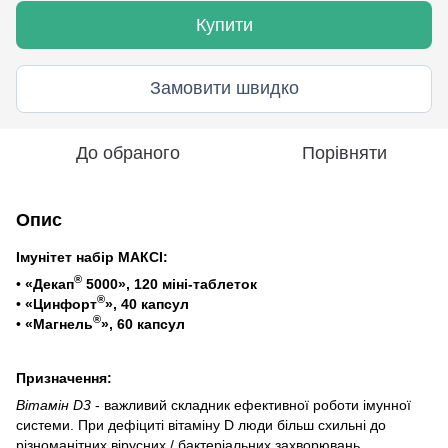
Купити
Замовити швидко
До обраного
Порівняти
Опис
Імунітет набір
МАКСІ:
®
•
«Декап
5000», 120 міні-таблеток
®
•
«Цинфорт
», 40 капсул
®
•
«Магнель
», 60 капсул
Призначення:
Вітамін D3
- важливий складник ефективної роботи імунної
системи. При дефіциті вітаміну D люди більш схильні до
різноманітних вірусних / бактеріальних захворювань.