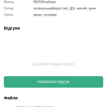
Бренд
ІМУНОнабори
Склад
холекальциферол (віт. Д3)
,
магній
,
цинк
Група
жінки
,
чоловіки
Відгуки
Додайте перший відгук
Написати відгук
Файли