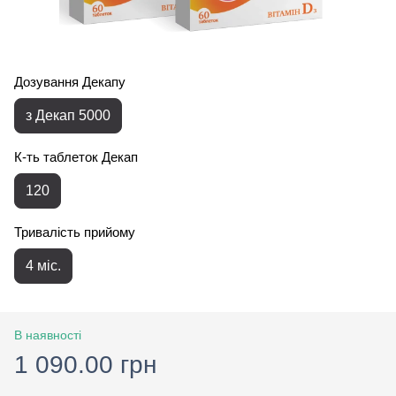
Дозування Декапу
з Декап 5000
К-ть таблеток Декап
120
Тривалість прийому
4 міс.
В наявності
1 090.00 грн