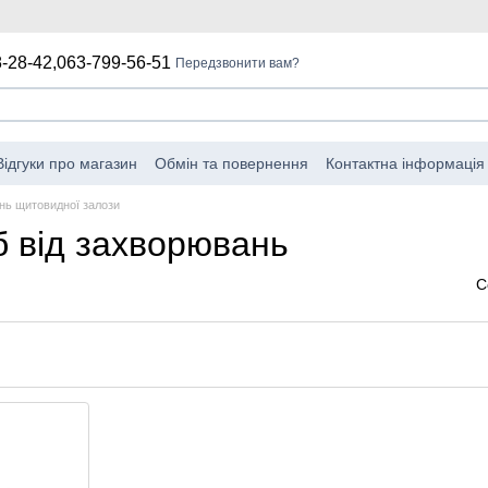
-28-42,
063-799-56-51
Передзвонити вам?
Відгуки про магазин
Обмін та повернення
Контактна інформація
мова від відповідальності
Угода про використання веб-сайту
нь щитовидної залози
б від захворювань
С