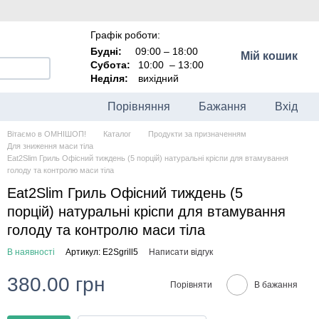
Графік роботи:
Будні:
09:00 – 18:00
Мій кошик
Субота:
10:00
–
13:00
Неділя:
вихідний
Порівняння
Бажання
Вхід
Вітаємо в ОМНІШОП!
Каталог
Продукти за призначенням
Для зниження маси тіла
Eat2Slim Гриль Офісний тиждень (5 порцій) натуральні кріспи для втамування
голоду та контролю маси тіла
Eat2Slim Гриль Офісний тиждень (5
порцій) натуральні кріспи для втамування
голоду та контролю маси тіла
В наявності
Артикул: E2Sgrill5
Написати відгук
380.00 грн
Порівняти
В бажання