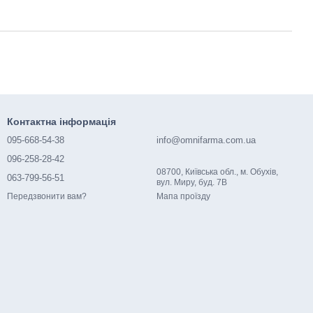
Контактна інформація
095-668-54-38
info@omnifarma.com.ua
096-258-28-42
08700, Київська обл., м. Обухів,
063-799-56-51
вул. Миру, буд. 7В
Мапа проїзду
Передзвонити вам?